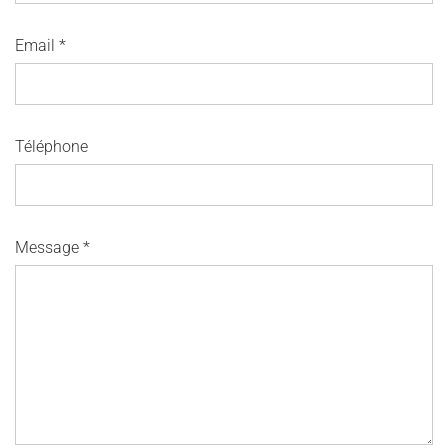
Email
*
Nous soutenir
Vidéos
Actualités
Rechercher
Téléphone
Espace Artistes
Contact
Presse
Partenaires
Message
*