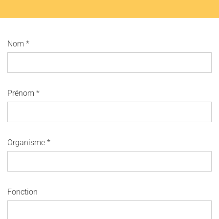
Nom
*
Prénom
*
L'ENSEMBLE JACQUES MODERNE
JOËL SUHUBIETTE
Organisme
*
AGENDA
PROGRAMMES
MÉDIATION CULTURELLE
Fonction
DISCOGRAPHIE