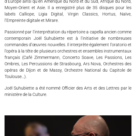
d’Europe ainsi qu’en Amérique du Nord et du Sud, Afrique du Nord,
Espace Artistes
Contact
Presse
Partenaires
Moyen-Orient et Asie. Il a enregistré plus de 35 disques pour les
labels Calliope, Ligia Digital, Virgin Classics, Hortus, Naïve,
l’Empreinte digitale et Mirare.
Passionné par l’interprétation du répertoire a capella ancien comme
contemporain Joël Suhubiette est à l’initiative de nombreuses
commandes d’œuvres nouvelles. Il interprète également l’oratorio et
l’opéra à la tête de plusieurs orchestres et ensembles instrumentaux
français (Café Zimmermann, Concerto Soave, Les Passions, Les
Ombres, Les Percussions de Strasbourg, Ars Nova, Orchestres des
opéras de Dijon et de Massy, Orchestre National du Capitole de
Toulouse…).
Joël Suhubiette a été nommé Officier des Arts et des Lettres par le
ministère de la Culture.