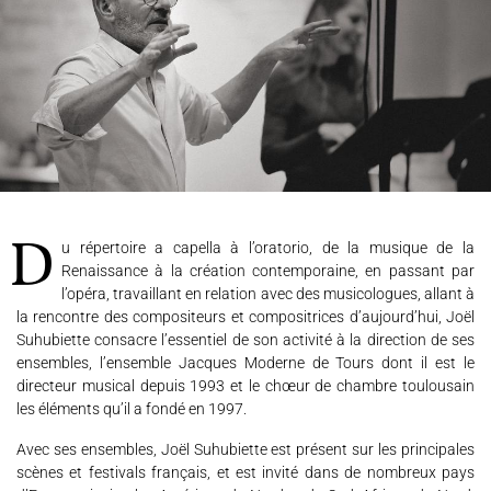
L'ENSEMBLE JACQUES MODERNE
JOËL SUHUBIETTE
AGENDA
PROGRAMMES
MÉDIATION CULTURELLE
Du répertoire a capella à l’oratorio, de la musique de la
DISCOGRAPHIE
Renaissance à la création contemporaine, en passant par
l’opéra, travaillant en relation avec des musicologues, allant à
la rencontre des compositeurs et compositrices d’aujourd’hui, Joël
Suhubiette consacre l’essentiel de son activité à la direction de ses
Nous soutenir
Vidéos
Actualités
ensembles, l’ensemble Jacques Moderne de Tours dont il est le
Rechercher
directeur musical depuis 1993 et le chœur de chambre toulousain
les éléments qu’il a fondé en 1997.
Avec ses ensembles, Joël Suhubiette est présent sur les principales
scènes et festivals français, et est invité dans de nombreux pays