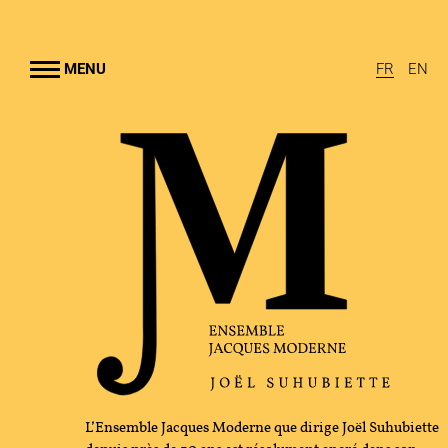
Aller au
contenu
rincipal
MENU
FR
EN
EMBLE JACQUES MODERNE
UHUBIETTE
A
RAMMES
TION CULTURELLE
GRAPHIE
L’Ensemble Jacques Moderne que dirige Joël Suhubiette