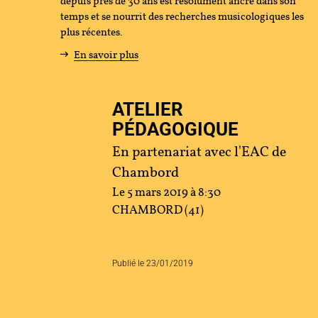
depuis près de 30 ans est résolument ancré dans son
temps et se nourrit des recherches musicologiques les
tenir
plus récentes.
En savoir plus
s
ATELIER
cher
PÉDAGOGIQUE
En partenariat avec l'EAC de
Chambord
ace Artistes
Contact
Presse
Partenaires
Le 5 mars 2019 à 8:30
CHAMBORD (41)
Publié le 23/01/2019