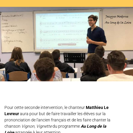
L'ENSEMBLE JACQUES MODERNE
JOËL SUHUBIETTE
AGENDA
PROGRAMMES
MÉDIATION CULTURELLE
DISCOGRAPHIE
Nous soutenir
Vidéos
Actualités
Rechercher
Pour cette seconde intervention, le chanteur
Matthieu Le
Levreur
aura pour but de faire travailler les éléves sur la
prononciation de l'ancien français et de les faire chanter la
chanson
Vignon, Vignette
du programme
Au Long de la
Loire
arrangée à leur attention.