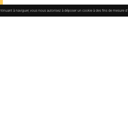
ontinuant à naviguer, vous nous autorisez à déposer un cookie à des fins de mesure d
uesmoderne.com