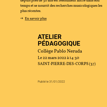
depuis près de 30 ans est résolument ancré dans son
temps et se nourrit des recherches musicologiques les
tenir
plus récentes.
En savoir plus
s
ATELIER
cher
PÉDAGOGIQUE
Collège Pablo Neruda
Le 22 mars 2022 à 14:30
ace Artistes
Contact
Presse
Partenaires
SAINT-PIERRE-DES-CORPS (37)
Publié le 31/01/2022