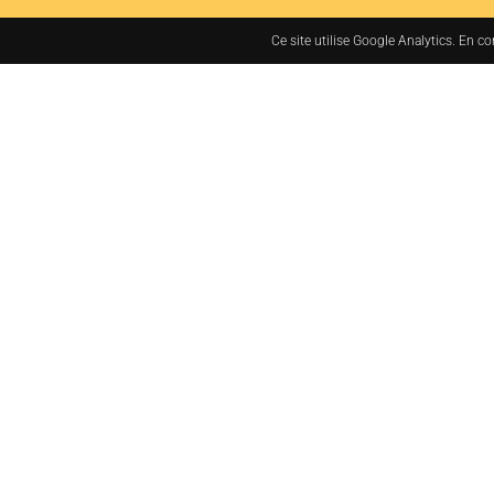
Ce site utilise Google Analytics. En c
7bis rue des Tanneurs
37000 TOURS, France
+33 (0)2 47 38 48 48
administration@jacq
MENTIONS LÉGALES