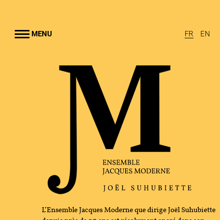
Aller au
contenu
rincipal
MENU
FR
EN
EMBLE JACQUES MODERNE
UHUBIETTE
A
RAMMES
TION CULTURELLE
GRAPHIE
L’Ensemble Jacques Moderne que dirige Joël Suhubiette