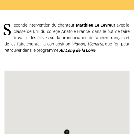
JOËL SUHUBIETTE
AGENDA
Seconde intervention du chanteur
Matthieu Le Levreur
avec la
PROGRAMMES
classe de 6°E du collège Anatole France, dans le but de faire
travailler les éléves sur la prononciation de l'ancien français et
MÉDIATION CULTURELLE
de les faire chanter la composition
Vignon, Vignette
, que l'on peut
retrouver dans le programme
Au Long de la Loire
.
DISCOGRAPHIE
Nous soutenir
Vidéos
Actualités
Rechercher
Espace Artistes
Contact
Presse
Partenaires