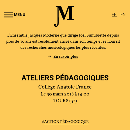
Aller au
ontenu
MENU
FR
EN
rincipal
L’Ensemble Jacques Moderne que dirige Joël Suhubiette depuis
près de 30 ans est résolument ancré dans son temps et se nourrit
des recherches musicologiques les plus récentes.
En savoir plus
ATELIERS PÉDAGOGIQUES
Collège Anatole France
Le 30 mars 2018 à 14:00
TOURS (37)
#
ACTION PÉDAGOGIQUE
L'ENSEMBLE JACQUES MODERNE