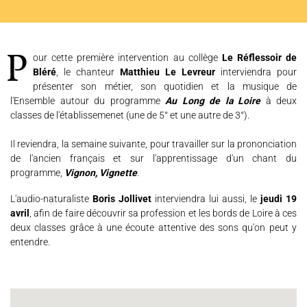
L'ENSEMBLE JACQUES MODERNE
JOËL SUHUBIETTE
Pour cette première intervention au collège
Le Réflessoir de
AGENDA
Bléré
, le chanteur
Matthieu Le Levreur
interviendra pour
présenter son métier, son quotidien et la musique de
PROGRAMMES
l'Ensemble autour du programme
Au Long de la Loire
à deux
classes de l'établissemenet (une de 5° et une autre de 3°).
MÉDIATION CULTURELLE
Il reviendra, la semaine suivante, pour travailler sur la prononciation
DISCOGRAPHIE
de l'ancien français et sur l'apprentissage d'un chant du
programme,
Vignon, Vignette
.
L'audio-naturaliste
Boris Jollivet
interviendra lui aussi, le
jeudi 19
Nous soutenir
Vidéos
Actualités
avril
, afin de faire découvrir sa profession et les bords de Loire à ces
Rechercher
deux classes grâce à une écoute attentive des sons qu'on peut y
entendre.
Espace Artistes
Contact
Presse
Partenaires