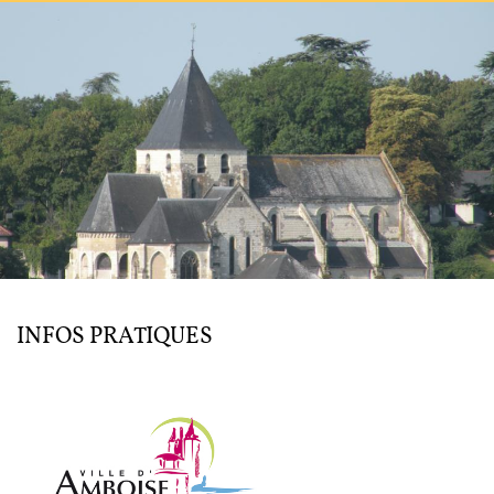
L'ENSEMBLE JACQUES MODERNE
JOËL SUHUBIETTE
AGENDA
PROGRAMMES
MÉDIATION CULTURELLE
DISCOGRAPHIE
INFOS PRATIQUES
Nous soutenir
Vidéos
Actualités
Rechercher