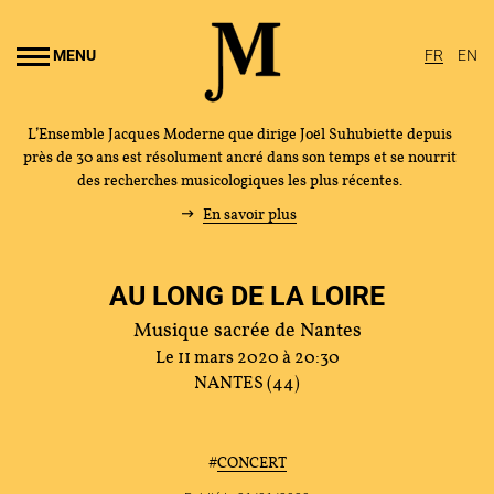
Aller au
ontenu
MENU
FR
EN
rincipal
L’Ensemble Jacques Moderne que dirige Joël Suhubiette depuis
près de 30 ans est résolument ancré dans son temps et se nourrit
des recherches musicologiques les plus récentes.
En savoir plus
AU LONG DE LA LOIRE
Musique sacrée de Nantes
Le 11 mars 2020 à 20:30
NANTES (44)
L'ENSEMBLE JACQUES MODERNE
#
CONCERT
JOËL SUHUBIETTE