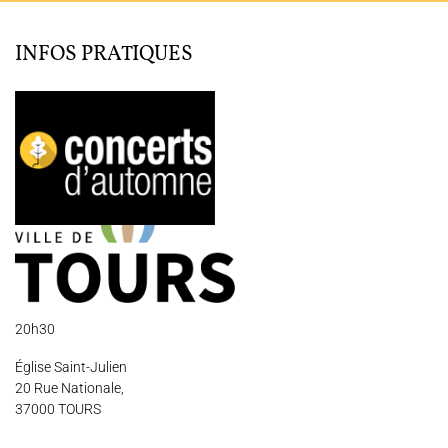
JOËL SUHUBIETTE
INFOS PRATIQUES
AGENDA
PROGRAMMES
MÉDIATION CULTURELLE
DISCOGRAPHIE
Nous soutenir
Vidéos
Actualités
Rechercher
20h30
Église Saint-Julien
20 Rue Nationale,
37000 TOURS
Espace Artistes
Contact
Presse
Partenaires