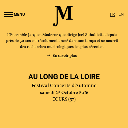
Aller au
ontenu
MENU
FR
EN
rincipal
L’Ensemble Jacques Moderne que dirige Joël Suhubiette depuis
près de 30 ans est résolument ancré dans son temps et se nourrit
des recherches musicologiques les plus récentes.
En savoir plus
AU LONG DE LA LOIRE
Festival Concerts d'Automne
samedi 22 Octobre 2016
TOURS (37)
L'ENSEMBLE JACQUES MODERNE