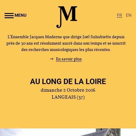
Aller au
ontenu
MENU
FR
EN
rincipal
L’Ensemble Jacques Moderne que dirige Joël Suhubiette depuis
près de 30 ans est résolument ancré dans son temps et se nourrit
des recherches musicologiques les plus récentes.
En savoir plus
AU LONG DE LA LOIRE
dimanche 2 Octobre 2016
LANGEAIS (37)
L'ENSEMBLE JACQUES MODERNE