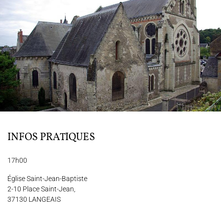
JOËL SUHUBIETTE
AGENDA
PROGRAMMES
MÉDIATION CULTURELLE
DISCOGRAPHIE
INFOS PRATIQUES
Nous soutenir
Vidéos
Actualités
Rechercher
17h00
Église Saint-Jean-Baptiste
2-10 Place Saint-Jean,
37130 LANGEAIS
Espace Artistes
Contact
Presse
Partenaires