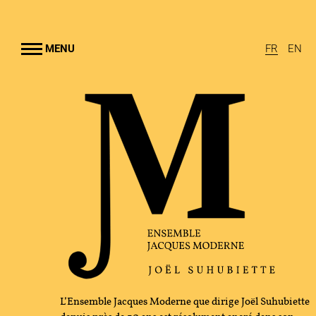
Aller au
contenu
rincipal
MENU
FR
EN
EMBLE JACQUES MODERNE
UHUBIETTE
A
RAMMES
TION CULTURELLE
GRAPHIE
L’Ensemble Jacques Moderne que dirige Joël Suhubiette