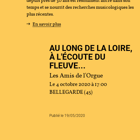
depuis près de 30 ans est résolument ancré dans son
temps et se nourrit des recherches musicologiques les
tenir
plus récentes.
En savoir plus
s
AU LONG DE LA LOIRE,
cher
À L'ÉCOUTE DU
FLEUVE...
Les Amis de l'Orgue
ace Artistes
Contact
Presse
Partenaires
Le 4 octobre 2020 à 17:00
BELLEGARDE (45)
Publié le 19/05/2020