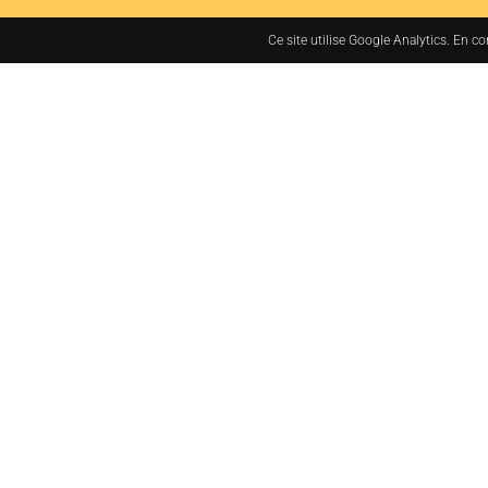
Ce site utilise Google Analytics. En c
7bis rue des Tanneurs
37000 TOURS, France
+33 (0)2 47 38 48 48
administration@jacq
MENTIONS LÉGALES