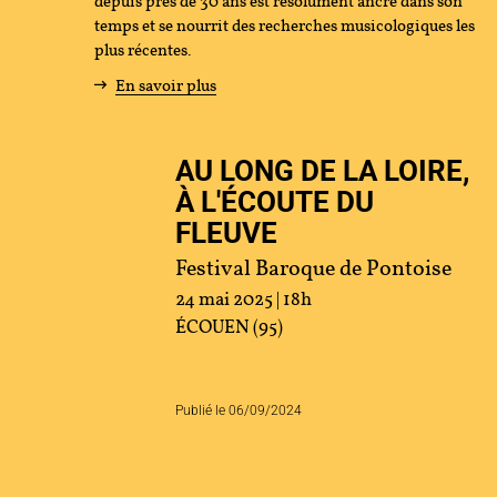
depuis près de 30 ans est résolument ancré dans son
temps et se nourrit des recherches musicologiques les
tenir
plus récentes.
En savoir plus
s
AU LONG DE LA LOIRE,
cher
À L'ÉCOUTE DU
FLEUVE
Festival Baroque de Pontoise
ace Artistes
Contact
Presse
Partenaires
24 mai 2025 | 18h
ÉCOUEN (95)
Publié le 06/09/2024