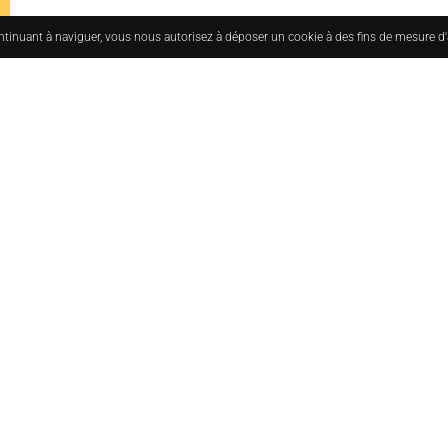
ontinuant à naviguer, vous nous autorisez à déposer un cookie à des fins de mesure d
uesmoderne.com