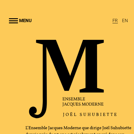
Aller au
contenu
rincipal
MENU
FR
EN
EMBLE JACQUES MODERNE
UHUBIETTE
A
RAMMES
TION CULTURELLE
GRAPHIE
L’Ensemble Jacques Moderne que dirige Joël Suhubiette