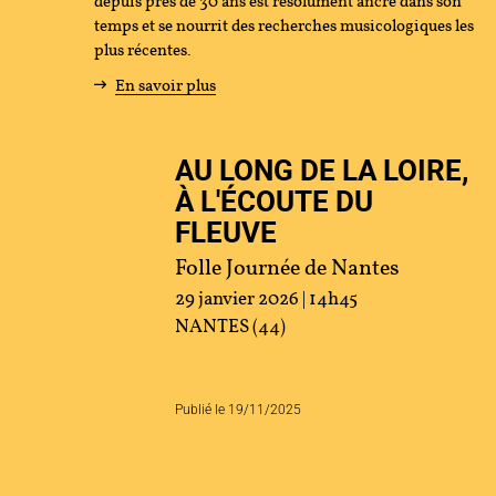
depuis près de 30 ans est résolument ancré dans son
temps et se nourrit des recherches musicologiques les
tenir
plus récentes.
En savoir plus
s
AU LONG DE LA LOIRE,
cher
À L'ÉCOUTE DU
FLEUVE
Folle Journée de Nantes
ace Artistes
Contact
Presse
Partenaires
29 janvier 2026 | 14h45
NANTES (44)
Publié le 19/11/2025