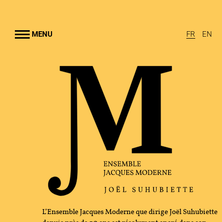
Aller au
contenu
rincipal
MENU
FR
EN
EMBLE JACQUES MODERNE
UHUBIETTE
A
RAMMES
TION CULTURELLE
GRAPHIE
L’Ensemble Jacques Moderne que dirige Joël Suhubiette