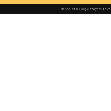
Ce site utilise Google Analytics. En c
7bis rue des Tanneurs
37000 TOURS, France
+33 (0)2 47 38 48 48
administration@jacq
MENTIONS LÉGALES