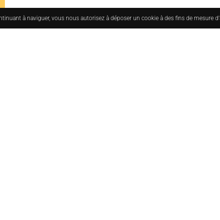
ontinuant à naviguer, vous nous autorisez à déposer un cookie à des fins de mesure d
uesmoderne.com