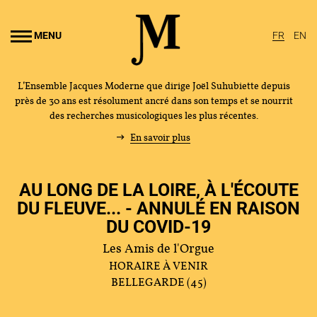
Aller au
ontenu
MENU
FR
EN
rincipal
L’Ensemble Jacques Moderne que dirige Joël Suhubiette depuis
près de 30 ans est résolument ancré dans son temps et se nourrit
des recherches musicologiques les plus récentes.
En savoir plus
AU LONG DE LA LOIRE, À L'ÉCOUTE
DU FLEUVE... - ANNULÉ EN RAISON
DU COVID-19
Les Amis de l'Orgue
L'ENSEMBLE JACQUES MODERNE
HORAIRE À VENIR
BELLEGARDE (45)
JOËL SUHUBIETTE
AGENDA