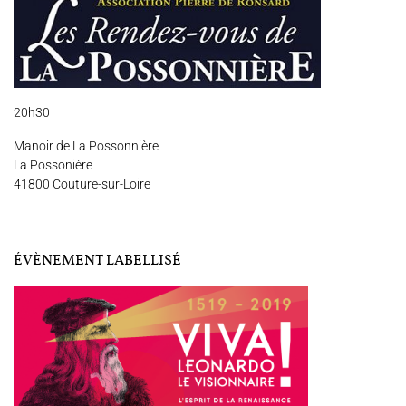
Nous soutenir
Vidéos
Actualités
Rechercher
20h30
Manoir de La Possonnière
La Possonière
41800 Couture-sur-Loire
Espace Artistes
Contact
Presse
Partenaires
ÉVÈNEMENT LABELLISÉ