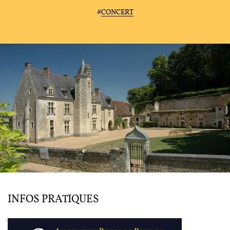
#
CONCERT
L'ENSEMBLE JACQUES MODERNE
JOËL SUHUBIETTE
AGENDA
PROGRAMMES
INFOS PRATIQUES
MÉDIATION CULTURELLE
DISCOGRAPHIE