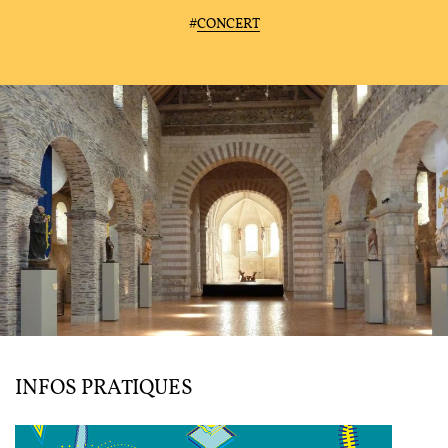
#
CONCERT
L'ENSEMBLE JACQUES MODERNE
JOËL SUHUBIETTE
AGENDA
PROGRAMMES
INFOS PRATIQUES
MÉDIATION CULTURELLE