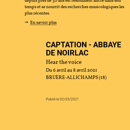
depuis près de 30 ans est résolument ancré dans son
temps et se nourrit des recherches musicologiques les
tenir
plus récentes.
En savoir plus
s
CAPTATION - ABBAYE
cher
DE NOIRLAC
Hear the voice
Du 6 avril
au 8 avril 2021
ace Artistes
Contact
Presse
Partenaires
BRUÈRE-ALLICHAMPS (18)
Publié le 02/03/2021