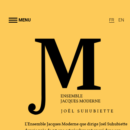
Aller au
contenu
rincipal
MENU
FR
EN
EMBLE JACQUES MODERNE
UHUBIETTE
A
RAMMES
TION CULTURELLE
GRAPHIE
L’Ensemble Jacques Moderne que dirige Joël Suhubiette