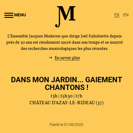
Aller au
ontenu
MENU
FR
EN
rincipal
L’Ensemble Jacques Moderne que dirige Joël Suhubiette depuis
près de 30 ans est résolument ancré dans son temps et se nourrit
des recherches musicologiques les plus récentes.
En savoir plus
DANS MON JARDIN... GAIEMENT
CHANTONS !
13h | 15h30 | 17h
CHÂTEAU D'AZAY-LE-RIDEAU (37)
Publié le 01/06/2022