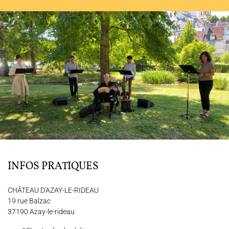
L'ENSEMBLE JACQUES MODERNE
JOËL SUHUBIETTE
AGENDA
PROGRAMMES
MÉDIATION CULTURELLE
INFOS PRATIQUES
DISCOGRAPHIE
CHÂTEAU D'AZAY-LE-RIDEAU
19 rue Balzac
Nous soutenir
Vidéos
Actualités
37190 Azay-le-rideau
Rechercher