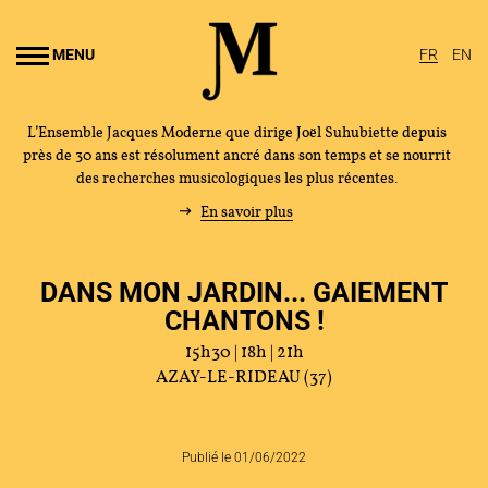
Aller au
ontenu
MENU
FR
EN
rincipal
L’Ensemble Jacques Moderne que dirige Joël Suhubiette depuis
près de 30 ans est résolument ancré dans son temps et se nourrit
des recherches musicologiques les plus récentes.
En savoir plus
DANS MON JARDIN... GAIEMENT
CHANTONS !
15h30 | 18h | 21h
AZAY-LE-RIDEAU (37)
Publié le 01/06/2022