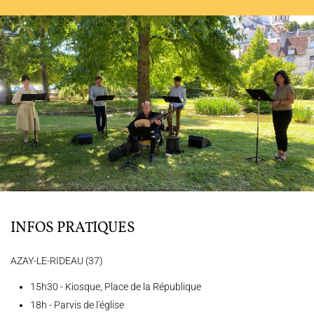
L'ENSEMBLE JACQUES MODERNE
JOËL SUHUBIETTE
AGENDA
PROGRAMMES
MÉDIATION CULTURELLE
DISCOGRAPHIE
INFOS PRATIQUES
AZAY-LE-RIDEAU (37)
Nous soutenir
Vidéos
Actualités
15h30 - Kiosque, Place de la République
Rechercher
18h - Parvis de l'église