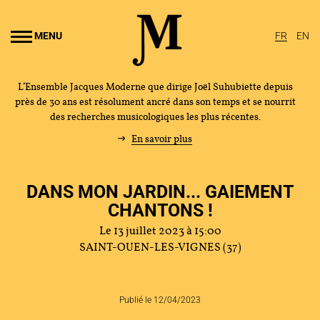
Aller au
ontenu
MENU
FR
EN
rincipal
L’Ensemble Jacques Moderne que dirige Joël Suhubiette depuis
près de 30 ans est résolument ancré dans son temps et se nourrit
des recherches musicologiques les plus récentes.
En savoir plus
DANS MON JARDIN... GAIEMENT
CHANTONS !
Le 13 juillet 2023 à 15:00
SAINT-OUEN-LES-VIGNES (37)
Publié le 12/04/2023