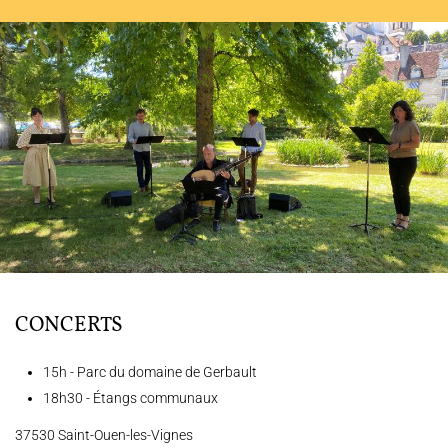
L'ENSEMBLE JACQUES MODERNE
JOËL SUHUBIETTE
AGENDA
PROGRAMMES
MÉDIATION CULTURELLE
DISCOGRAPHIE
CONCERTS
Nous soutenir
Vidéos
Actualités
Rechercher
15h - Parc du domaine de Gerbault
18h30 - Étangs communaux
37530 Saint-Ouen-les-Vignes