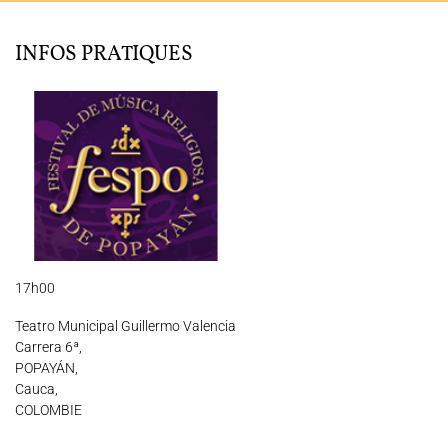
L'ENSEMBLE JACQUES MODERNE
INFOS PRATIQUES
JOËL SUHUBIETTE
AGENDA
PROGRAMMES
MÉDIATION CULTURELLE
DISCOGRAPHIE
17h00
Nous soutenir
Vidéos
Actualités
Teatro Municipal Guillermo Valencia
Rechercher
Carrera 6ª,
POPAYÁN,
Cauca,
COLOMBIE