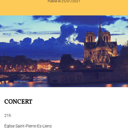
Publié le 25/01/2021
L'ENSEMBLE JACQUES MODERNE
JOËL SUHUBIETTE
AGENDA
PROGRAMMES
MÉDIATION CULTURELLE
DISCOGRAPHIE
Nous soutenir
Vidéos
Actualités
CONCERT
Rechercher
21h
Église Saint-Pierre-Es-Liens