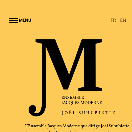
Aller au
contenu
rincipal
MENU
FR
EN
EMBLE JACQUES MODERNE
UHUBIETTE
A
RAMMES
TION CULTURELLE
GRAPHIE
L’Ensemble Jacques Moderne que dirige Joël Suhubiette