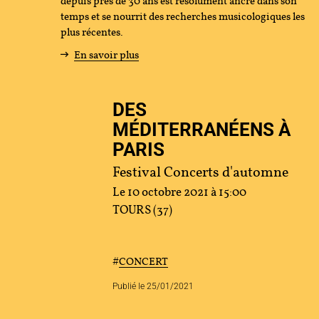
depuis près de 30 ans est résolument ancré dans son
temps et se nourrit des recherches musicologiques les
tenir
plus récentes.
En savoir plus
s
DES
cher
MÉDITERRANÉENS À
PARIS
Festival Concerts d'automne
ace Artistes
Contact
Presse
Partenaires
Le 10 octobre 2021 à 15:00
TOURS (37)
#
CONCERT
Publié le 25/01/2021