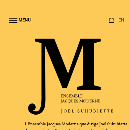
Aller au
contenu
rincipal
MENU
FR
EN
EMBLE JACQUES MODERNE
UHUBIETTE
A
RAMMES
TION CULTURELLE
GRAPHIE
L’Ensemble Jacques Moderne que dirige Joël Suhubiette