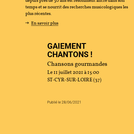
depuis près de 30 ans est résolument ancré dans son
temps et se nourrit des recherches musicologiques les
tenir
plus récentes.
En savoir plus
s
GAIEMENT
cher
CHANTONS !
Chansons gourmandes
Le 11 juillet 2021 à 15:00
ace Artistes
Contact
Presse
Partenaires
ST-CYR-SUR-LOIRE (37)
Publié le 28/06/2021