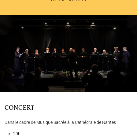
Publié le 19/11/2025
L'ENSEMBLE JACQUES MODERNE
JOËL SUHUBIETTE
AGENDA
PROGRAMMES
MÉDIATION CULTURELLE
DISCOGRAPHIE
CONCERT
Nous soutenir
Vidéos
Actualités
Dans le cadre de Musique Sacrée à la Cathédrale de Nantes
Rechercher
20h