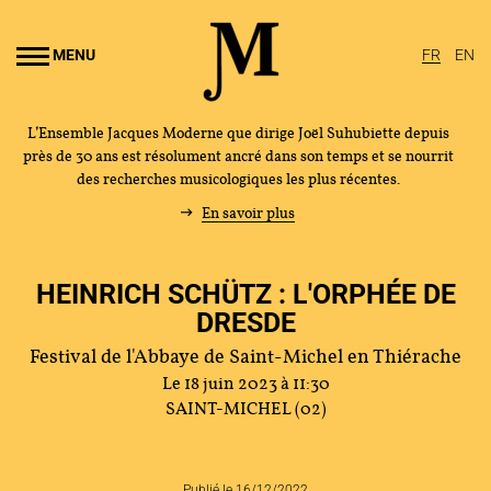
Aller au
ontenu
MENU
FR
EN
rincipal
L’Ensemble Jacques Moderne que dirige Joël Suhubiette depuis
près de 30 ans est résolument ancré dans son temps et se nourrit
des recherches musicologiques les plus récentes.
En savoir plus
HEINRICH SCHÜTZ : L'ORPHÉE DE
DRESDE
Festival de l'Abbaye de Saint-Michel en Thiérache
Le 18 juin 2023 à 11:30
SAINT-MICHEL (02)
Publié le 16/12/2022