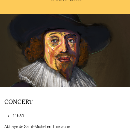
L'ENSEMBLE JACQUES MODERNE
JOËL SUHUBIETTE
AGENDA
PROGRAMMES
MÉDIATION CULTURELLE
DISCOGRAPHIE
Nous soutenir
Vidéos
Actualités
Rechercher
CONCERT
11h30
Abbaye de Saint-Michel en Thiérache