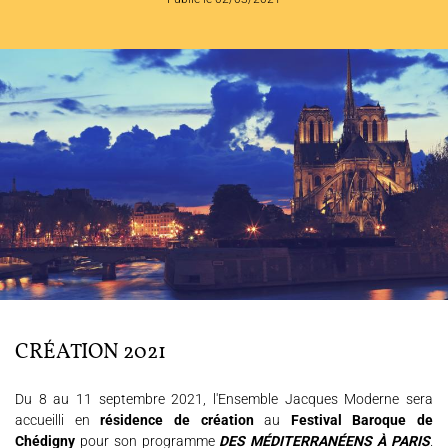
L'ENSEMBLE JACQUES MODERNE
JOËL SUHUBIETTE
AGENDA
PROGRAMMES
MÉDIATION CULTURELLE
DISCOGRAPHIE
Nous soutenir
Vidéos
Actualités
CRÉATION 2021
Rechercher
Du 8 au 11 septembre 2021, l'Ensemble Jacques Moderne sera
accueilli en
résidence de création
au
Festival Baroque de
Chédigny
pour son programme
DES MÉDITERRANÉENS À PARIS
.