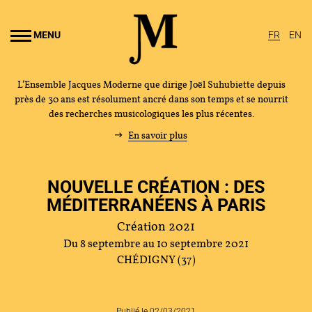
Aller au
ontenu
MENU
FR
EN
rincipal
L’Ensemble Jacques Moderne que dirige Joël Suhubiette depuis
près de 30 ans est résolument ancré dans son temps et se nourrit
des recherches musicologiques les plus récentes.
En savoir plus
NOUVELLE CRÉATION : DES
MÉDITERRANÉENS À PARIS
Création 2021
Du 8 septembre
au 10 septembre 2021
CHÉDIGNY (37)
Publié le 02/03/2021