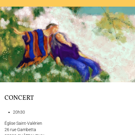
L'ENSEMBLE JACQUES MODERNE
JOËL SUHUBIETTE
AGENDA
PROGRAMMES
MÉDIATION CULTURELLE
DISCOGRAPHIE
CONCERT
Nous soutenir
Vidéos
Actualités
20h30
Rechercher
Église Saint-Valérien
26 rue Gambetta