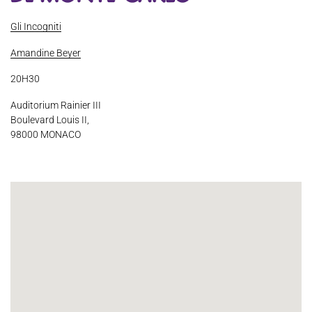
Espace Artistes
Contact
Presse
Partenaires
Gli Incogniti
Amandine Beyer
20H30
Auditorium Rainier III
Boulevard Louis II,
98000 MONACO