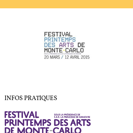
L'ENSEMBLE JACQUES MODERNE
JOËL SUHUBIETTE
AGENDA
PROGRAMMES
MÉDIATION CULTURELLE
DISCOGRAPHIE
Nous soutenir
Vidéos
Actualités
INFOS PRATIQUES
Rechercher