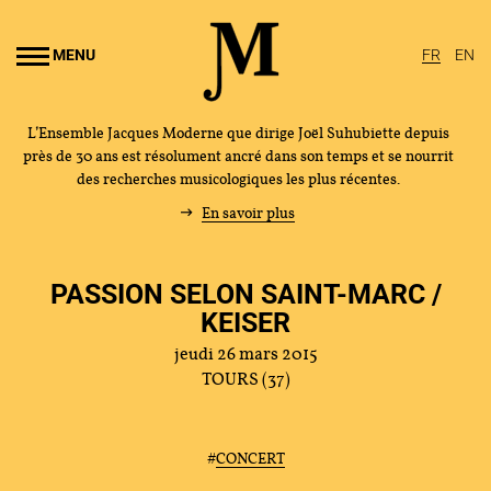
Aller au
ontenu
MENU
FR
EN
rincipal
L’Ensemble Jacques Moderne que dirige Joël Suhubiette depuis
près de 30 ans est résolument ancré dans son temps et se nourrit
des recherches musicologiques les plus récentes.
En savoir plus
PASSION SELON SAINT-MARC /
KEISER
jeudi 26 mars 2015
TOURS (37)
L'ENSEMBLE JACQUES MODERNE
#
CONCERT