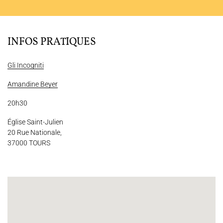
JOËL SUHUBIETTE
AGENDA
INFOS PRATIQUES
PROGRAMMES
Gli Incogniti
MÉDIATION CULTURELLE
Amandine Beyer
DISCOGRAPHIE
20h30
Église Saint-Julien
Nous soutenir
Vidéos
Actualités
20 Rue Nationale,
37000 TOURS
Rechercher
Espace Artistes
Contact
Presse
Partenaires