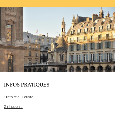
L'ENSEMBLE JACQUES MODERNE
JOËL SUHUBIETTE
AGENDA
PROGRAMMES
MÉDIATION CULTURELLE
DISCOGRAPHIE
Nous soutenir
Vidéos
Actualités
INFOS PRATIQUES
Rechercher
Oratoire du Louvre
Gli Incogniti