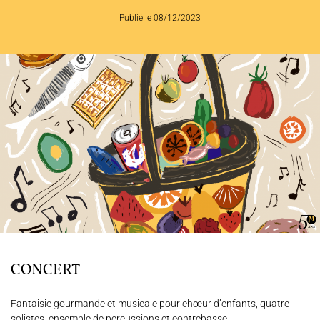
Publié le 08/12/2023
L'ENSEMBLE JACQUES MODERNE
JOËL SUHUBIETTE
AGENDA
PROGRAMMES
MÉDIATION CULTURELLE
DISCOGRAPHIE
Nous soutenir
Vidéos
Actualités
CONCERT
Rechercher
Fantaisie gourmande et musicale pour chœur d’enfants, quatre
solistes, ensemble de percussions et contrebasse.