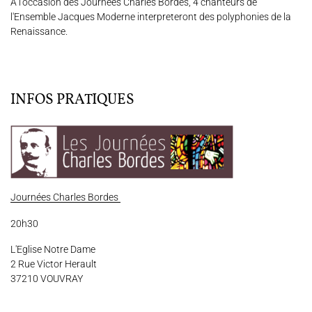
A l'occasion des Journées Charles Bordes, 4 chanteurs de
l'Ensemble Jacques Moderne interpreteront des polyphonies de la
Renaissance.
Espace Artistes
Contact
Presse
Partenaires
INFOS PRATIQUES
Journées Charles Bordes
20h30
L'Eglise Notre Dame
2 Rue Victor Herault
37210 VOUVRAY