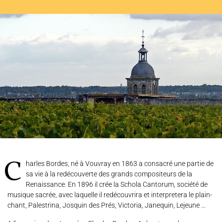
L'ENSEMBLE JACQUES MODERNE
JOËL SUHUBIETTE
AGENDA
PROGRAMMES
MÉDIATION CULTURELLE
DISCOGRAPHIE
Charles Bordes, né à Vouvray en 1863 a consacré une partie de
sa vie à la redécouverte des grands compositeurs de la
Nous soutenir
Vidéos
Actualités
Renaissance. En 1896 il crée la Schola Cantorum, société de
musique sacrée, avec laquelle il redécouvrira et interpretera le plain-
Rechercher
chant, Palestrina, Josquin des Prés, Victoria, Janequin, Lejeune ...