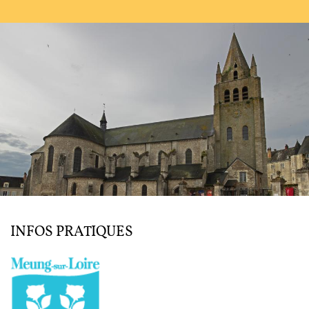
L'ENSEMBLE JACQUES MODERNE
JOËL SUHUBIETTE
AGENDA
PROGRAMMES
MÉDIATION CULTURELLE
DISCOGRAPHIE
INFOS PRATIQUES
Nous soutenir
Vidéos
Actualités
Rechercher