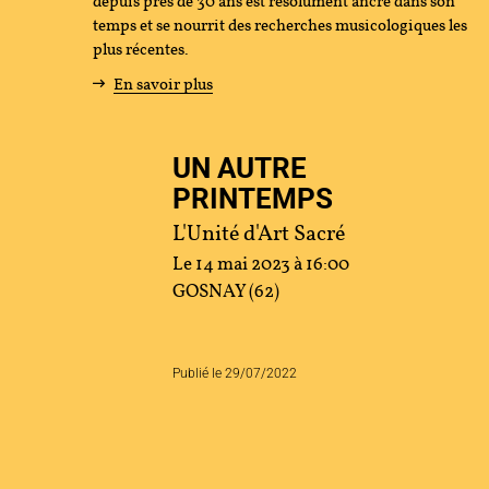
depuis près de 30 ans est résolument ancré dans son
temps et se nourrit des recherches musicologiques les
tenir
plus récentes.
En savoir plus
s
UN AUTRE
cher
PRINTEMPS
L'Unité d'Art Sacré
Le 14 mai 2023 à 16:00
ace Artistes
Contact
Presse
Partenaires
GOSNAY (62)
Publié le 29/07/2022