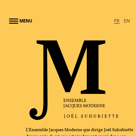
Aller au
contenu
rincipal
MENU
FR
EN
EMBLE JACQUES MODERNE
UHUBIETTE
A
RAMMES
TION CULTURELLE
GRAPHIE
L’Ensemble Jacques Moderne que dirige Joël Suhubiette