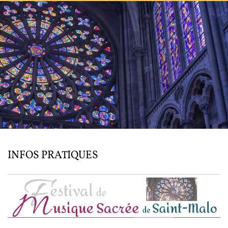
L'ENSEMBLE JACQUES MODERNE
JOËL SUHUBIETTE
AGENDA
PROGRAMMES
MÉDIATION CULTURELLE
DISCOGRAPHIE
INFOS PRATIQUES
Nous soutenir
Vidéos
Actualités
Rechercher