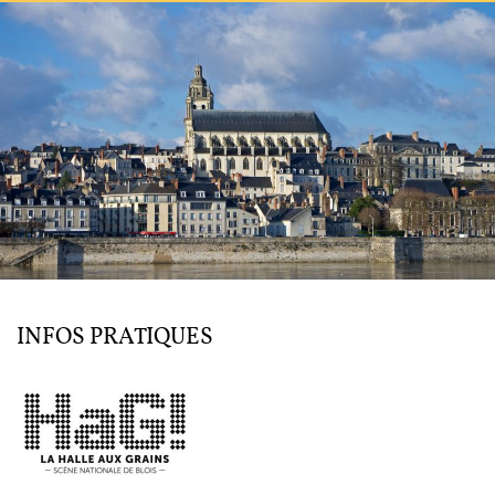
L'ENSEMBLE JACQUES MODERNE
JOËL SUHUBIETTE
AGENDA
PROGRAMMES
MÉDIATION CULTURELLE
DISCOGRAPHIE
INFOS PRATIQUES
Nous soutenir
Vidéos
Actualités
Rechercher