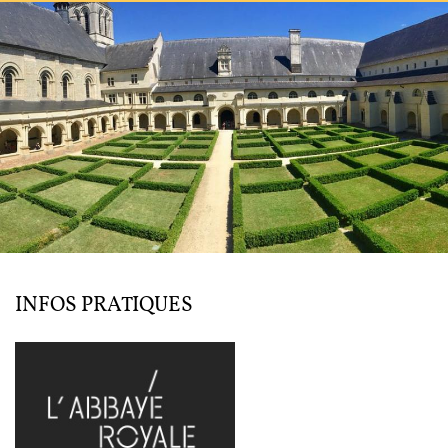
L'ENSEMBLE JACQUES MODERNE
JOËL SUHUBIETTE
AGENDA
PROGRAMMES
MÉDIATION CULTURELLE
DISCOGRAPHIE
INFOS PRATIQUES
Nous soutenir
Vidéos
Actualités
Rechercher