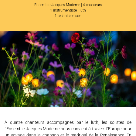
Ensemble Jacques Moderne | 4 chanteurs
1 instrumentiste | luth
1 technicien son
L'ENSEMBLE JACQUES MODERNE
JOËL SUHUBIETTE
AGENDA
PROGRAMMES
MÉDIATION CULTURELLE
À quatre chanteurs accompagnés par le luth, les solistes de
DISCOGRAPHIE
l’Ensemble Jacques Moderne nous convient à travers l’Europe pour
un voyage dans la chanson et le madrigal de la Renaissance. En