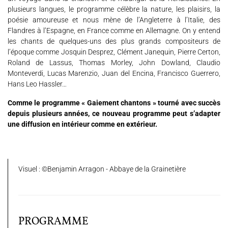
plusieurs langues, le programme célèbre la nature, les plaisirs, la
poésie amoureuse et nous mène de l’Angleterre à l’Italie, des
Nous soutenir
Vidéos
Actualités
Flandres à l’Espagne, en France comme en Allemagne. On y entend
les chants de quelques-uns des plus grands compositeurs de
Rechercher
l’époque comme Josquin Desprez, Clément Janequin, Pierre Certon,
Roland de Lassus, Thomas Morley, John Dowland, Claudio
Monteverdi, Lucas Marenzio, Juan del Encina, Francisco Guerrero,
Hans Leo Hassler…
Espace Artistes
Contact
Presse
Partenaires
Comme le programme « Gaiement chantons » tourné avec succès
depuis plusieurs années, ce nouveau programme peut s’adapter
une diffusion en intérieur comme en extérieur.
Visuel : ©Benjamin Arragon - Abbaye de la Grainetière
PROGRAMME