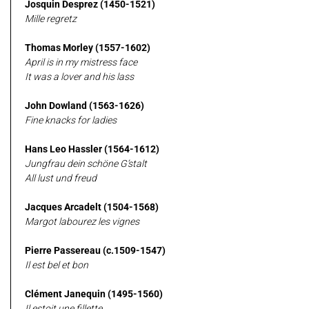
Josquin Desprez (1450-1521)
Mille regretz
Thomas Morley (1557-1602)
April is in my mistress face
It was a lover and his lass
John Dowland (1563-1626)
Fine knacks for ladies
Hans Leo Hassler (1564-1612)
Jungfrau dein schöne G’stalt
All lust und freud
Jacques Arcadelt (1504-1568)
Margot labourez les vignes
Pierre Passereau (c.15
09-1547)
Il est bel et bon
Clément Janequin (1495-1560)
Il estoit une fillette