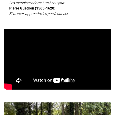
Les mariniers adorent un beau jour
Pierre Guédron (1565-1620)
Si tu veux apprendre les pas à danser