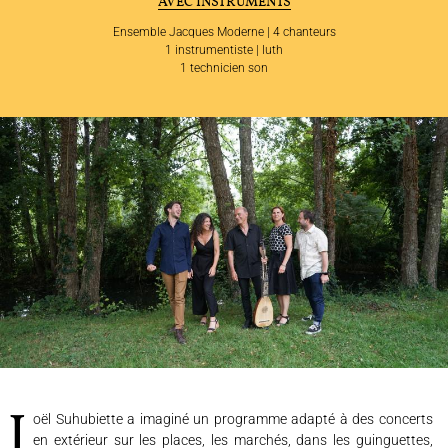
AVEC INSTRUMENTS
Ensemble Jacques Moderne | 4 chanteurs
1 instrumentiste | luth
1 technicien son
L'ENSEMBLE JACQUES MODERNE
Joël Suhubiette a imaginé un programme adapté à des concerts
JOËL SUHUBIETTE
en extérieur sur les places, les marchés, dans les guinguettes,