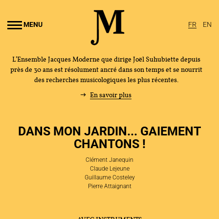
Aller au
ontenu
MENU
FR
EN
rincipal
L’Ensemble Jacques Moderne que dirige Joël Suhubiette depuis
près de 30 ans est résolument ancré dans son temps et se nourrit
des recherches musicologiques les plus récentes.
En savoir plus
DANS MON JARDIN... GAIEMENT
CHANTONS !
Clément Janequin
Claude Lejeune
Guillaume Costeley
Pierre Attaignant