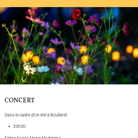
L'ENSEMBLE JACQUES MODERNE
JOËL SUHUBIETTE
AGENDA
PROGRAMMES
MÉDIATION CULTURELLE
DISCOGRAPHIE
CONCERT
Nous soutenir
Vidéos
Actualités
Dans le cadre d'Un été à Boulleret
Rechercher
20h30