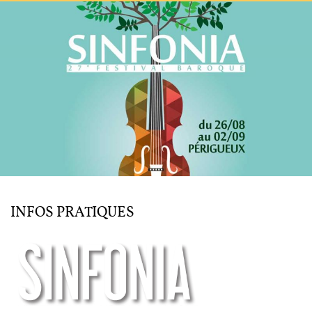
L'ENSEMBLE JACQUES MODERNE
JOËL SUHUBIETTE
AGENDA
PROGRAMMES
MÉDIATION CULTURELLE
DISCOGRAPHIE
INFOS PRATIQUES
Nous soutenir
Vidéos
Actualités
Rechercher