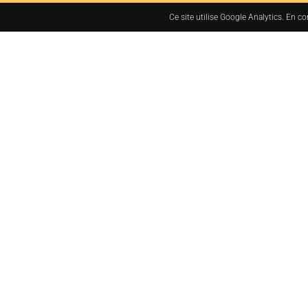
Ce site utilise Google Analytics. En c
7bis rue des Tanneurs
37000 TOURS, France
+33 (0)2 47 38 48 48
administration@jacq
MENTIONS LÉGALES