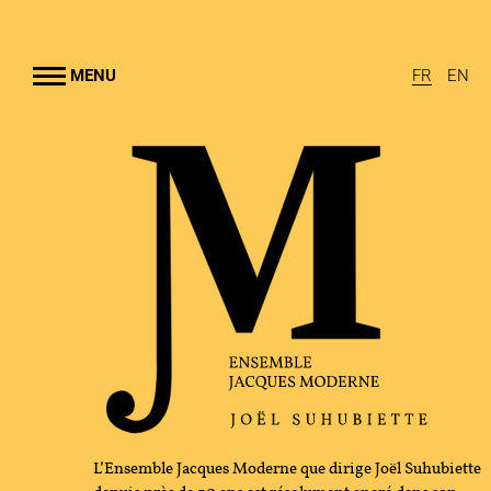
Aller au
contenu
rincipal
MENU
FR
EN
EMBLE JACQUES MODERNE
UHUBIETTE
A
RAMMES
TION CULTURELLE
GRAPHIE
L’Ensemble Jacques Moderne que dirige Joël Suhubiette