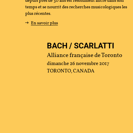
depuis près de 30 ans est résolument ancré dans son
temps et se nourrit des recherches musicologiques les
tenir
plus récentes.
En savoir plus
s
BACH / SCARLATTI
cher
Alliance française de Toronto
dimanche 26 novembre 2017
TORONTO, CANADA
ace Artistes
Contact
Presse
Partenaires