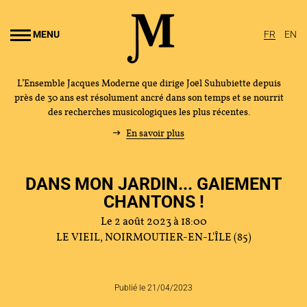
Aller au
ontenu
MENU
FR
EN
rincipal
L’Ensemble Jacques Moderne que dirige Joël Suhubiette depuis
près de 30 ans est résolument ancré dans son temps et se nourrit
des recherches musicologiques les plus récentes.
En savoir plus
DANS MON JARDIN... GAIEMENT
CHANTONS !
Le 2 août 2023 à 18:00
LE VIEIL, NOIRMOUTIER-EN-L'ÎLE (85)
Publié le 21/04/2023