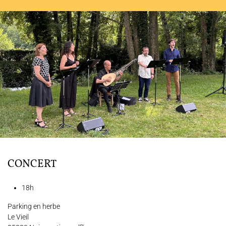
L'ENSEMBLE JACQUES MODERNE
JOËL SUHUBIETTE
AGENDA
PROGRAMMES
MÉDIATION CULTURELLE
DISCOGRAPHIE
CONCERT
18h
Nous soutenir
Vidéos
Actualités
Rechercher
Parking en herbe
Le Vieil