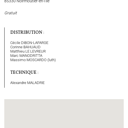
85330 Noirmoutier-en-l'île
Gratuit
Espace Artistes
Contact
Presse
Partenaires
DISTRIBUTION :
Cécile DIBON-LAFARGE
Corinne BAHUAUD
Matthieu LE LEVREUR
Marc MANODRITTA
Massimo MOSCARDO (luth)
TECHNIQUE :
Alexandre MALADRIE