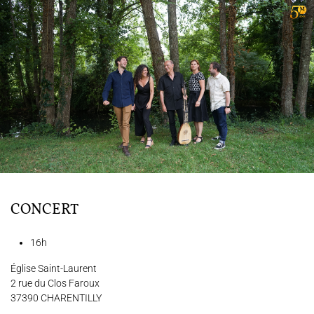
L'ENSEMBLE JACQUES MODERNE
JOËL SUHUBIETTE
AGENDA
PROGRAMMES
MÉDIATION CULTURELLE
DISCOGRAPHIE
CONCERT
16h
Nous soutenir
Vidéos
Actualités
Église Saint-Laurent
Rechercher
2 rue du Clos Faroux
37390 CHARENTILLY