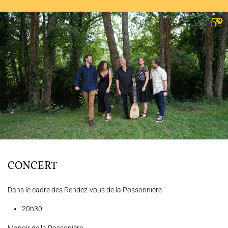
L'ENSEMBLE JACQUES MODERNE
JOËL SUHUBIETTE
AGENDA
PROGRAMMES
MÉDIATION CULTURELLE
DISCOGRAPHIE
CONCERT
Nous soutenir
Vidéos
Actualités
Dans le cadre des Rendez-vous de la Possonnière
Rechercher
20h30