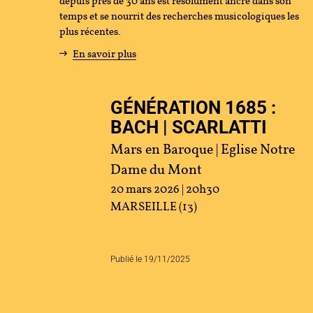
depuis près de 30 ans est résolument ancré dans son
temps et se nourrit des recherches musicologiques les
tenir
plus récentes.
En savoir plus
s
GÉNÉRATION 1685 :
cher
BACH | SCARLATTI
Mars en Baroque | Eglise Notre
Dame du Mont
ace Artistes
Contact
Presse
Partenaires
20 mars 2026 | 20h30
MARSEILLE (13)
Publié le 19/11/2025