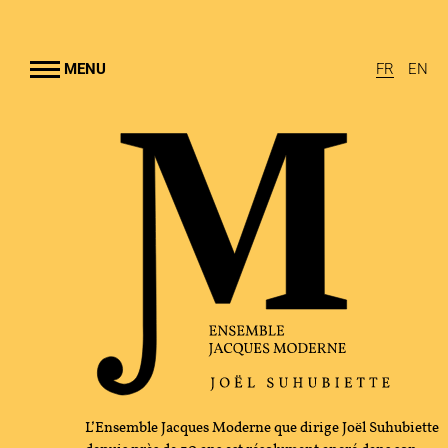
Aller au
contenu
rincipal
MENU
FR
EN
EMBLE JACQUES MODERNE
UHUBIETTE
A
RAMMES
TION CULTURELLE
GRAPHIE
L’Ensemble Jacques Moderne que dirige Joël Suhubiette