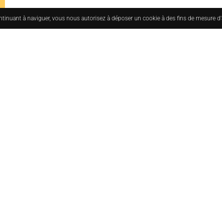
ontinuant à naviguer, vous nous autorisez à déposer un cookie à des fins de mesure d
uesmoderne.com