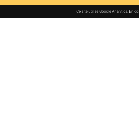
Ce site utilise Google Analytics. En c
7bis rue des Tanneurs
37000 TOURS, France
+33 (0)2 47 38 48 48
administration@jacq
MENTIONS LÉGALES