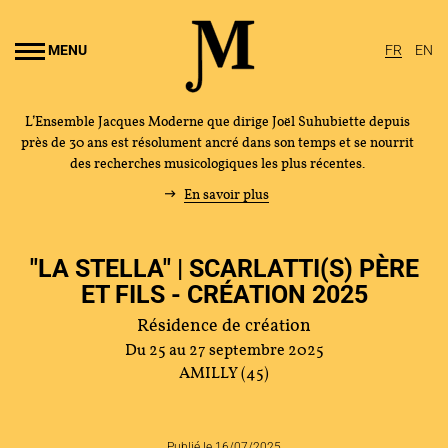
Aller au
ontenu
MENU
FR
EN
rincipal
L’Ensemble Jacques Moderne que dirige Joël Suhubiette depuis
près de 30 ans est résolument ancré dans son temps et se nourrit
des recherches musicologiques les plus récentes.
En savoir plus
"LA STELLA" | SCARLATTI(S) PÈRE
ET FILS - CRÉATION 2025
Résidence de création
Du 25 au 27 septembre 2025
AMILLY (45)
Publié le 16/07/2025