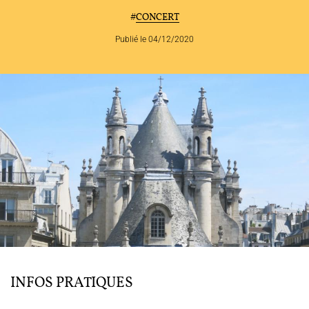
#
CONCERT
JOËL SUHUBIETTE
Publié le 04/12/2020
AGENDA
PROGRAMMES
MÉDIATION CULTURELLE
DISCOGRAPHIE
Nous soutenir
Vidéos
Actualités
Rechercher
INFOS PRATIQUES
Espace Artistes
Contact
Presse
Partenaires