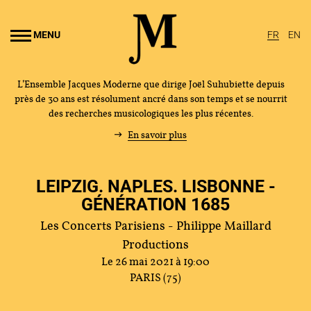
Aller au
ontenu
MENU
FR
EN
rincipal
L’Ensemble Jacques Moderne que dirige Joël Suhubiette depuis
près de 30 ans est résolument ancré dans son temps et se nourrit
des recherches musicologiques les plus récentes.
En savoir plus
LEIPZIG. NAPLES. LISBONNE -
GÉNÉRATION 1685
Les Concerts Parisiens - Philippe Maillard
Productions
Le 26 mai 2021 à 19:00
PARIS (75)
L'ENSEMBLE JACQUES MODERNE